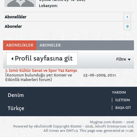
Lokasyon:
1
Abonelikler
0
Aboneler
ABONELIKLER
ABONELER
Profil sayfasına git
Filtre
7. İzmir Kültür Sanat ve Spor Yaz Kampı
(Konunun bulunduğu yer:
Konser ve
23-06-2009, 20:11
Etkinlik Haberleri
forum)
YARDIM
Denim
ILETISIM
Türkçe
BAŞA GIT
Mygitar.com ©2001 -
2026
Powered by vBulletin® Copyright ©2000 - 2026, Jelsoft Enterprises Ltd.
All times are GMT+3. This page was generated at 11:56.