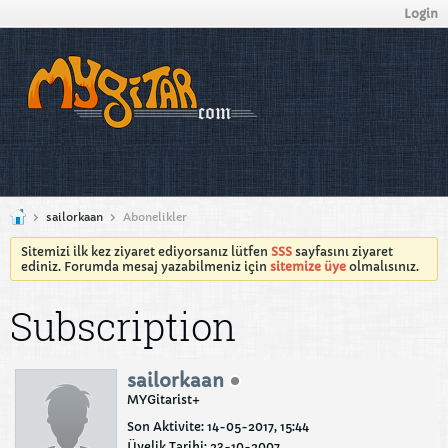
Login
sailorkaan
Abonelikler
Sitemizi ilk kez ziyaret ediyorsanız lütfen
SSS
sayfasını ziyaret
ediniz. Forumda mesaj yazabilmeniz için
sitemize üye
olmalısınız.
Subscription
sailorkaan
MYGitarist+
Son Aktivite: 14-05-2017, 15:44
Üyelik Tarihi: 23-10-2007