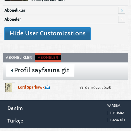
2
Abonelikler
1
Aboneler
Hide User Customizations
ABONELIKLER
ABONELER
Profil sayfasına git
Lord Sparhawk
13-07-2022, 20:28
YARDIM
Denim
ILETISIM
Türkçe
BAŞA GIT