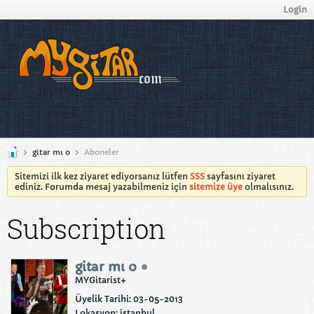
Login
gitar mı o
Aboneler
Sitemizi ilk kez ziyaret ediyorsanız lütfen
SSS
sayfasını ziyaret
ediniz. Forumda mesaj yazabilmeniz için
sitemize üye
olmalısınız.
Subscription
gitar mı o
MYGitarist+
Üyelik Tarihi: 03-05-2013
Lokasyon: istanbul