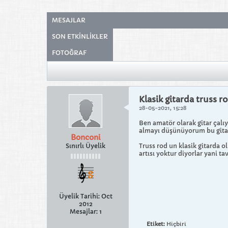
MESAJLAR
SON ETKINLIKLER
FOTOĞRAF
Klasik gitarda truss r
28-05-2021, 15:28
Ben amatör olarak gitar çalıy
almayı düşünüyorum bu gitarl
Bonconi
Sınırlı Üyelik
Truss rod un klasik gitarda o
​​​​artısı yoktur diyorlar yani t
Üyelik Tarihi:
Oct
2012
Mesajlar:
1
Etiket:
Hiçbiri