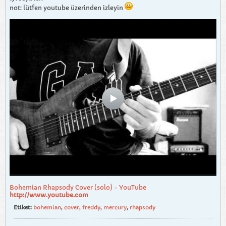
not: lütfen youtube üzerinden izleyin
Bohemian Rhapsody Cover (solo) - YouTube
http://www.youtube.com
Etiket:
bohemian
,
cover
,
freddy
,
mercury
,
rhapsody