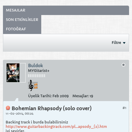
MESAJLAR
SON ETKINLIKLER
FOTOĞRAF
Filtre
Buldok
MYGitarist+
Üyelik Tarihi:
Feb 2009
Mesajlar:
19
Bohemian Rhapsody (solo cover)
#1
11-02-2014, 00:24
Backing track i burda bulabilirsiniz
http://www.guitarbackingtrack.com/pl...apsody_(2).htm
iyi seyirler.