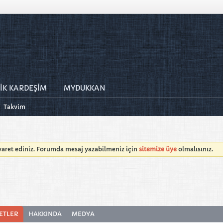
İK KARDEŞİM
MYDUKKAN
Takvim
iyaret ediniz. Forumda mesaj yazabilmeniz için
sitemize üye
olmalısınız.
ETLER
HAKKINDA
MEDYA