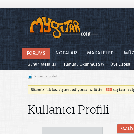
NOTALAR
MAKALELER
MÜZ
FORUMS
Günün Mesajları
Tümünü Okunmuş Say
Üye Listesi
serhatcolak
Sitemizi ilk kez ziyaret ediyorsanız lütfen
SSS
sayfasını z
Kullanıcı Profili
FAALIY