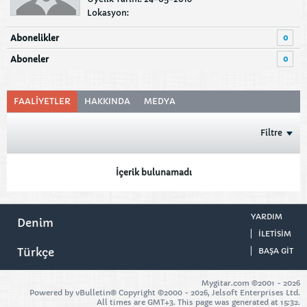
Lokasyon:
0
Abonelikler
0
Aboneler
FAALIYETLER
HAKKINDA
MEDYA
Filtre
İçerik bulunamadı
YARDIM
Denim
ILETISIM
Türkçe
BAŞA GIT
Mygitar.com ©2001 -
2026
Powered by vBulletin® Copyright ©2000 - 2026, Jelsoft Enterprises Ltd.
All times are GMT+3. This page was generated at 15:32.