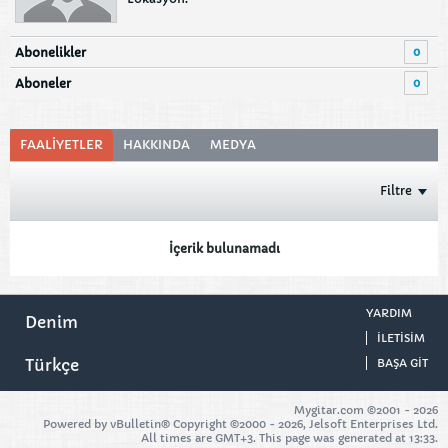
0
Abonelikler
0
Aboneler
FAALIYETLER
HAKKINDA
MEDYA
Filtre
İçerik bulunamadı
YARDIM
Denim
ILETISIM
Türkçe
BAŞA GIT
Mygitar.com ©2001 -
2026
Powered by vBulletin® Copyright ©2000 - 2026, Jelsoft Enterprises Ltd.
All times are GMT+3. This page was generated at 13:33.