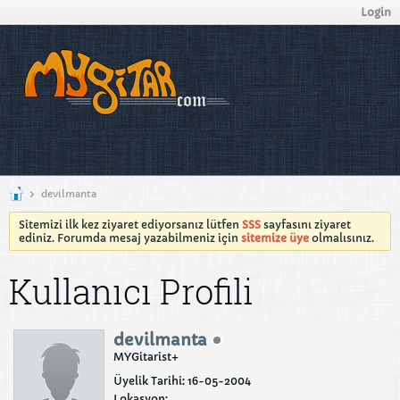
Login
devilmanta
Sitemizi ilk kez ziyaret ediyorsanız lütfen
SSS
sayfasını ziyaret
ediniz. Forumda mesaj yazabilmeniz için
sitemize üye
olmalısınız.
Kullanıcı Profili
devilmanta
MYGitarist+
Üyelik Tarihi: 16-05-2004
Lokasyon: