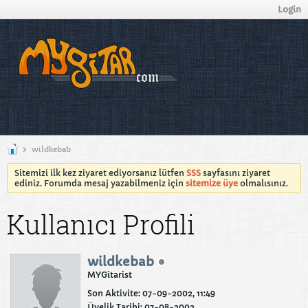
Login
wildkebab
Sitemizi ilk kez ziyaret ediyorsanız lütfen
SSS
sayfasını ziyaret
ediniz. Forumda mesaj yazabilmeniz için
sitemize üye
olmalısınız.
Kullanıcı Profili
wildkebab
MYGitarist
Son Aktivite: 07-09-2002, 11:49
Üyelik Tarihi: 07-08-2002