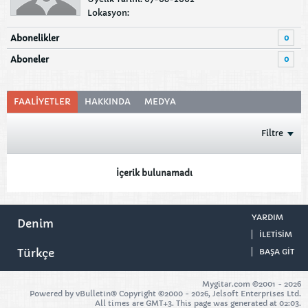
Lokasyon:
0
Abonelikler
0
Aboneler
FAALIYETLER
HAKKINDA
MEDYA
Filtre
İçerik bulunamadı
YARDIM
Denim
ILETISIM
Türkçe
BAŞA GIT
Mygitar.com ©2001 -
2026
Powered by vBulletin® Copyright ©2000 - 2026, Jelsoft Enterprises Ltd.
All times are GMT+3. This page was generated at 02:03.