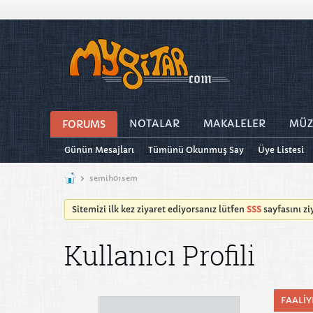
NOTALAR
MAKALELER
MÜZ
FORUMS
Günün Mesajları
Tümünü Okunmuş Say
Üye Listesi
semih01sem
Sitemizi ilk kez ziyaret ediyorsanız lütfen
SSS
sayfasını z
Kullanıcı Profili
FAALIY