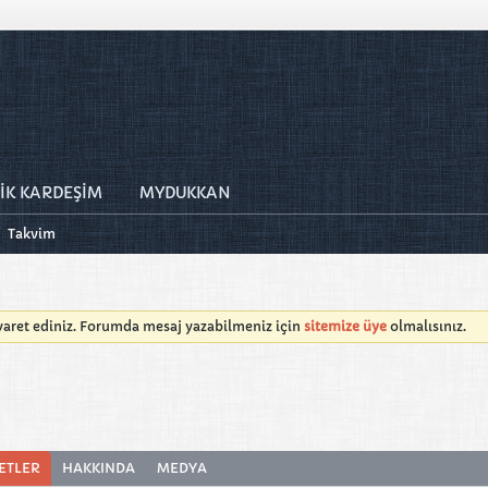
İK KARDEŞİM
MYDUKKAN
Takvim
iyaret ediniz. Forumda mesaj yazabilmeniz için
sitemize üye
olmalısınız.
ETLER
HAKKINDA
MEDYA