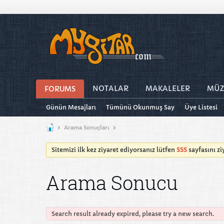
NOTALAR
MAKALELER
MÜZ
FORUMS
Günün Mesajları
Tümünü Okunmuş Say
Üye Listesi
Arama Sonuçları
Sitemizi ilk kez ziyaret ediyorsanız lütfen
SSS
sayfasını z
Arama Sonucu
Search result already expired, please try a new search.