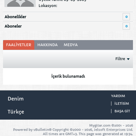
Lokasyon:
0
Abonelikler
0
Aboneler
FAALIYETLER
HAKKINDA
MEDYA
Filtre
İçerik bulunamadı
YARDIM
Denim
ILETISIM
Türkçe
BAŞA GIT
Mygitar.com ©2001 -
2026
Powered by vBulletin® Copyright ©2000 - 2026, Jelsoft Enterprises Ltd.
All times are GMT+3. This page was generated at 19:34.