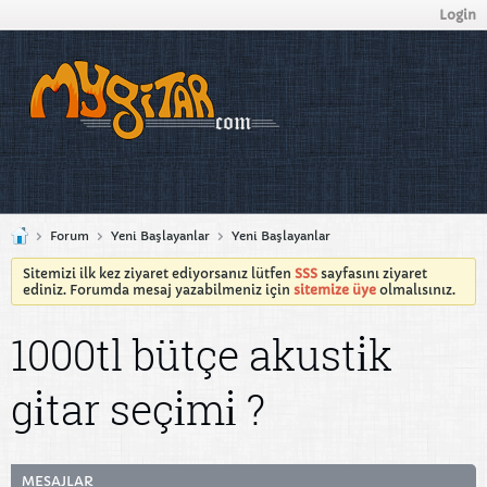
Login
Forum
Yeni Başlayanlar
Yeni Başlayanlar
Sitemizi ilk kez ziyaret ediyorsanız lütfen
SSS
sayfasını ziyaret
ediniz. Forumda mesaj yazabilmeniz için
sitemize üye
olmalısınız.
1000tl bütçe akusti̇k
gi̇tar seçi̇mi̇ ?
MESAJLAR