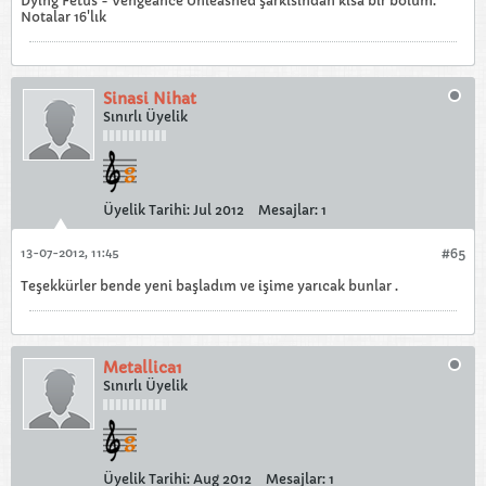
Dying Fetus - Vengeance Unleashed şarkısından kısa bir bölüm.
Notalar 16'lık
Sinasi Nihat
Sınırlı Üyelik
Üyelik Tarihi:
Jul 2012
Mesajlar:
1
13-07-2012, 11:45
#65
Teşekkürler bende yeni başladım ve işime yarıcak bunlar .
Metallica1
Sınırlı Üyelik
Üyelik Tarihi:
Aug 2012
Mesajlar:
1