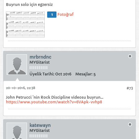
Buyrun solo için egzersiz
1
Fotoğraf
mrbrndnc
MYGitarist
Üyelik Tarihi:
Oct 2016
Mesajlar:
5
20-10-2016, 22:38
#73
John Petrucci 'nin Rock Discipline videosu buyrun...
https://www.youtube.com/watch?v=6VApk-vvhp8
katewayn
MYGitarist