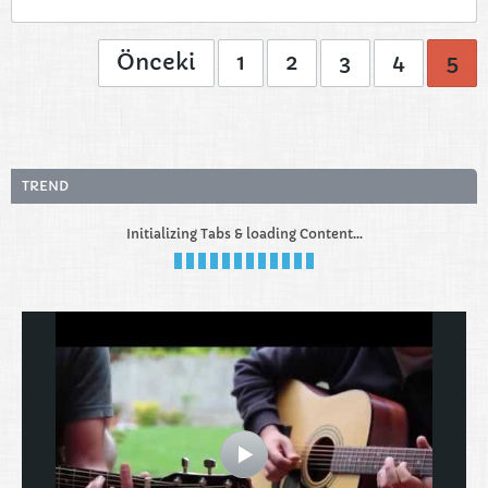
Önceki
1
2
3
4
5
TREND
Initializing Tabs & loading Content...