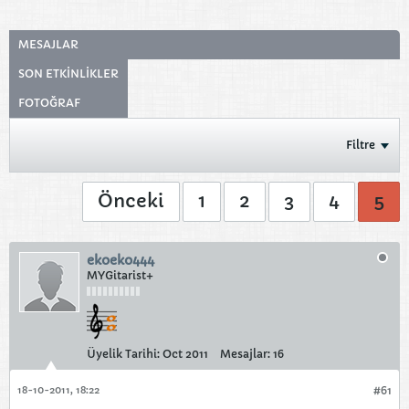
MESAJLAR
SON ETKINLIKLER
FOTOĞRAF
Filtre
Önceki
1
2
3
4
5
ekoeko444
MYGitarist+
Üyelik Tarihi:
Oct 2011
Mesajlar:
16
18-10-2011, 18:22
#61