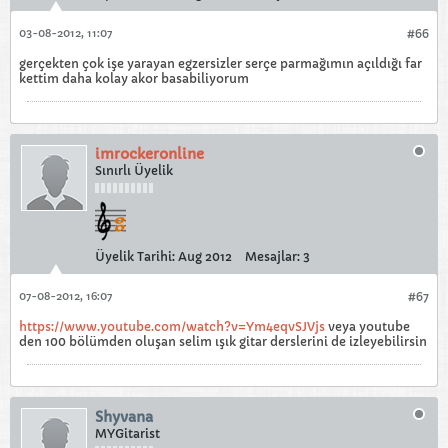
03-08-2012, 11:07
#66
gerçekten çok işe yarayan egzersizler serçe parmağımın açıldığı far
kettim daha kolay akor basabiliyorum
imrockeronline
Sınırlı Üyelik
Üyelik Tarihi:
Aug 2012
Mesajlar:
3
07-08-2012, 16:07
#67
https://www.youtube.com/watch?v=Ym4eqvSJVjs
veya youtube
den 100 bölümden oluşan selim ışık gitar derslerini de izleyebilirsin
Shyvana
MYGitarist