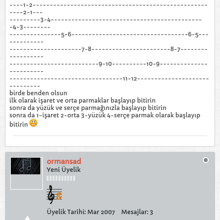
----1-2---------------------------------------------------
----2-1---
---------3-4--------------------------------------------
-4-3--------
---------------5-6----------------------------------6-5---
----------
---------------------7-8-----------------------8-7--------
----------
--------------------------9-10----------10-9--------------
----------
---------------------------------11-12---------------------
---------
birde benden olsun
ilk olarak işaret ve orta parmaklar başlayıp bitirin
sonra da yüzük ve serçe parmağınızla başlayıp bitirin
sonra da 1-işaret 2-orta 3-yüzük 4-serçe parmak olarak başlayıp
bitirin
ormansad
Yeni Üyelik
Üyelik Tarihi:
Mar 2007
Mesajlar:
3