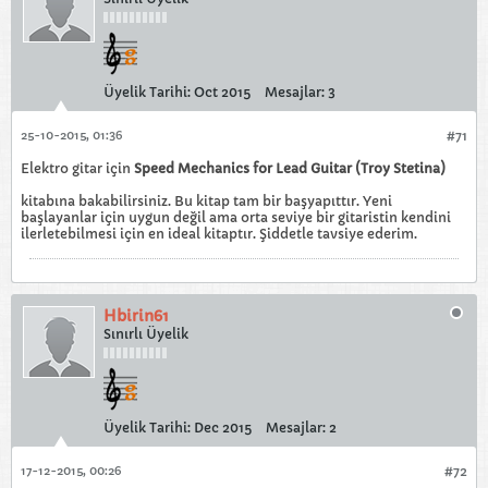
Üyelik Tarihi:
Oct 2015
Mesajlar:
3
25-10-2015, 01:36
#71
Elektro gitar için
Speed Mechanics for Lead Guitar (Troy Stetina)
kitabına bakabilirsiniz. Bu kitap tam bir başyapıttır. Yeni
başlayanlar için uygun değil ama orta seviye bir gitaristin kendini
ilerletebilmesi için en ideal kitaptır. Şiddetle tavsiye ederim.
Hbirin61
Sınırlı Üyelik
Üyelik Tarihi:
Dec 2015
Mesajlar:
2
17-12-2015, 00:26
#72