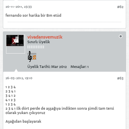
20-11-2011, 23:33
#62
fernando sor harika bir Bm etüd
vivadansvemuzik
Sınırlı Üyelik
Üyelik Tarihi:
Mar 2012
Mesajlar:
1
26-03-2012, 19:10
#63
1 2 3 4
2 3 4 1
3 4 1 2
4 1 2 3
1 2 3 4
2 3 4 1 ilk dört perde de aşşağıya indikten sonra şimdi tam tersi
olarak yukarı çıkıyoruz
Aşağıdan başlayarak