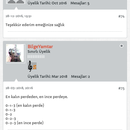
Üyelik Tarihi:
Oct 2016
Mesajlar:
5
28-12-2016, 15:51
#74
Teşekkür ederim emeğinize sağlık
BilgeYamtar
Sınırlı Üyelik
Üyelik Tarihi:
Mar 2018
Mesajlar:
2
28-03-2018, 20:16
#75
En kalın perdeden, en ince perdeye.
0-1-3 (en kalın perde)
0-1-3
0-2
0-2-3
0-2-3 (en ince perde)