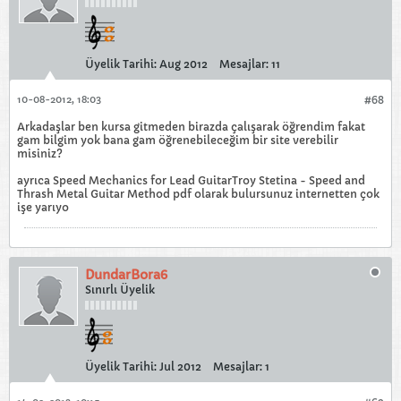
Üyelik Tarihi:
Aug 2012
Mesajlar:
11
10-08-2012, 18:03
#68
Arkadaşlar ben kursa gitmeden birazda çalışarak öğrendim fakat
gam bilgim yok bana gam öğrenebileceğim bir site verebilir
misiniz?
ayrıca Speed Mechanics for Lead GuitarTroy Stetina - Speed and
Thrash Metal Guitar Method pdf olarak bulursunuz internetten çok
işe yarıyo
DundarBora6
Sınırlı Üyelik
Üyelik Tarihi:
Jul 2012
Mesajlar:
1