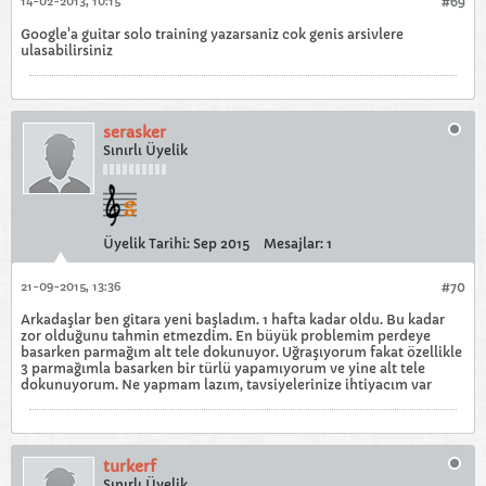
14-02-2013, 10:15
#69
Google'a guitar solo training yazarsaniz cok genis arsivlere
ulasabilirsiniz
serasker
Sınırlı Üyelik
Üyelik Tarihi:
Sep 2015
Mesajlar:
1
21-09-2015, 13:36
#70
Arkadaşlar ben gitara yeni başladım. 1 hafta kadar oldu. Bu kadar
zor olduğunu tahmin etmezdim. En büyük problemim perdeye
basarken parmağım alt tele dokunuyor. Uğraşıyorum fakat özellikle
3 parmağımla basarken bir türlü yapamıyorum ve yine alt tele
dokunuyorum. Ne yapmam lazım, tavsiyelerinize ihtiyacım var
turkerf
Sınırlı Üyelik