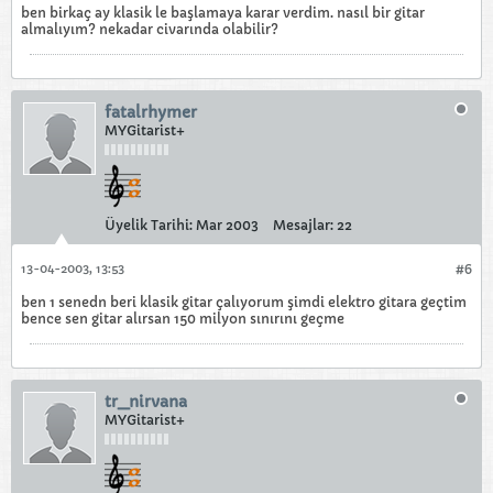
ben birkaç ay klasik le başlamaya karar verdim. nasıl bir gitar
almalıyım? nekadar civarında olabilir?
fatalrhymer
MYGitarist+
Üyelik Tarihi:
Mar 2003
Mesajlar:
22
13-04-2003, 13:53
#6
ben 1 senedn beri klasik gitar çalıyorum şimdi elektro gitara geçtim
bence sen gitar alırsan 150 milyon sınırını geçme
tr_nirvana
MYGitarist+