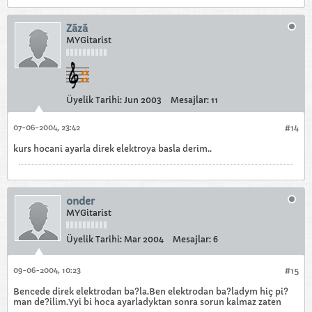
Zãzã
MYGitarist
Üyelik Tarihi:
Jun 2003
Mesajlar:
11
07-06-2004, 23:42
#14
kurs hocani ayarla direk elektroya basla derim..
onder
MYGitarist
Üyelik Tarihi:
Mar 2004
Mesajlar:
6
09-06-2004, 10:23
#15
Bencede direk elektrodan ba?la.Ben elektrodan ba?ladym hiç pi?
man de?ilim.Yyi bi hoca ayarladyktan sonra sorun kalmaz zaten