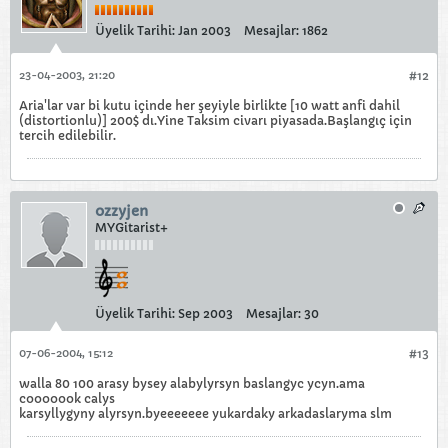
Üyelik Tarihi:
Jan 2003
Mesajlar:
1862
23-04-2003, 21:20
#12
Aria'lar var bi kutu içinde her şeyiyle birlikte [10 watt anfi dahil
(distortionlu)] 200$ dı.Yine Taksim civarı piyasada.Başlangıç için
tercih edilebilir.
ozzyjen
MYGitarist+
Üyelik Tarihi:
Sep 2003
Mesajlar:
30
07-06-2004, 15:12
#13
walla 80 100 arasy bysey alabylyrsyn baslangyc ycyn.ama
cooooook calys
karsyllygyny alyrsyn.byeeeeeee yukardaky arkadaslaryma slm