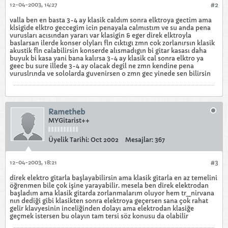
12-04-2003, 14:27
#2
valla ben en basta 3-4 ay klasik caldım sonra elktroya gectim ama
klsigide elktro geccegim icin penayala calmıstım ve su anda pena
vurusları acısından yararı var klasigin & eger direk elktroyla
baslarsan ilerde konser olyları fln cıktıgı zmn cok zorlanırsın klasik
akustik fln calabilirsin konserde alısmadıgın bi gitar kasası daha
buyuk bi kasa yani bana kalırsa 3-4 ay klasik cal sonra elktro ya
geec bu sure illede 3-4 ay olacak degil ne zmn kendine pena
vuruslrında ve sololarda guvenirsen o zmn gec yinede sen bilirsin
Rametheb
MYGitarist++
Üyelik Tarihi:
Oct 2002
Mesajlar:
367
12-04-2003, 18:21
#3
direk elektro gitarla başlayabilirsin ama klasik gitarla en az temelini
öğrenmen bile çok işine yarayabilir. mesela ben direk elektrodan
başladım ama klasik gitarda zorlanmalarım oluyor hem tr_nirvana
nın dediği gibi klasikten sonra elektroya geçersen sana çok rahat
gelir klavyesinin inceliğinden dolayı ama elektrodan klasiğe
geçmek istersen bu olayın tam tersi söz konusu da olabilir