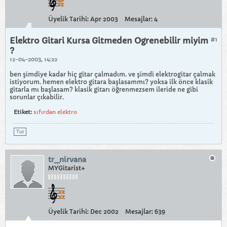
Üyelik Tarihi:
Apr 2003
Mesajlar:
4
Elektro Gitari Kursa Gitmeden Ogrenebilir miyim
#1
?
12-04-2003, 14:22
ben şimdiye kadar hiç gitar çalmadım. ve şimdi elektrogitar çalmak
istiyorum. hemen elektro gitara başlasammı? yoksa ilk önce klasik
gitarla mı başlasam? klasik gitarı öğrenmezsem ileride ne gibi
sorunlar çıkabilir.
Etiket:
sıfırdan elektro
Tut
tr_nirvana
MYGitarist+
Üyelik Tarihi:
Dec 2002
Mesajlar:
639