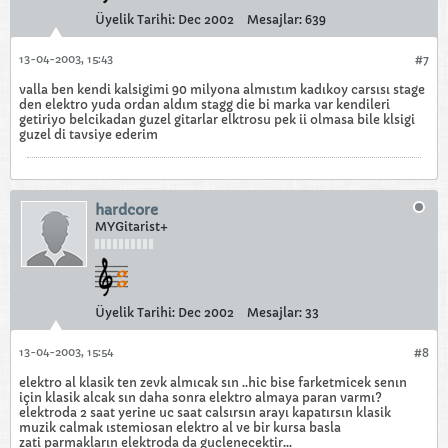
Üyelik Tarihi:
Dec 2002
Mesajlar:
639
13-04-2003, 15:43
#7
valla ben kendi kalsigimi 90 milyona almıstım kadıkoy carsısı stage
den elektro yuda ordan aldım stagg die bi marka var kendileri
getiriyo belcikadan guzel gitarlar elktrosu pek ii olmasa bile klsigi
guzel di tavsiye ederim
hardcore
MYGitarist+
Üyelik Tarihi:
Dec 2002
Mesajlar:
33
13-04-2003, 15:54
#8
elektro al klasik ten zevk almıcak sın ..hic bise farketmicek senın
için klasik alcak sın daha sonra elektro almaya paran varmı?
elektroda 2 saat yerine uc saat calsırsın arayı kapatırsın klasik
muzik calmak ıstemiosan elektro al ve bir kursa basla
zati parmakların elektroda da guclenecektir...