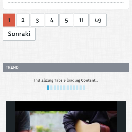
1
2
3
4
5
11
49
Sonraki
TREND
Initializing Tabs & loading Content...