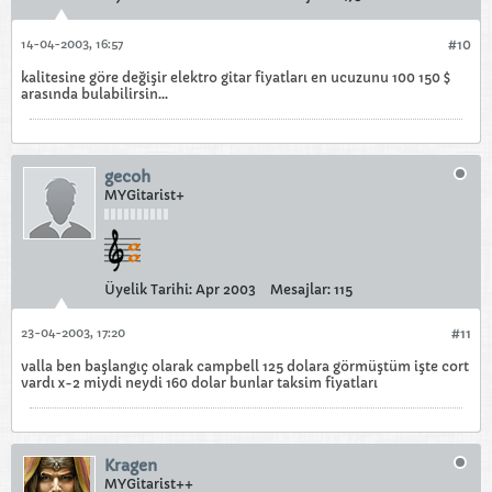
14-04-2003, 16:57
#10
kalitesine göre değişir elektro gitar fiyatları en ucuzunu 100 150 $
arasında bulabilirsin...
gecoh
MYGitarist+
Üyelik Tarihi:
Apr 2003
Mesajlar:
115
23-04-2003, 17:20
#11
valla ben başlangıç olarak campbell 125 dolara görmüştüm işte cort
vardı x-2 miydi neydi 160 dolar bunlar taksim fiyatları
Kragen
MYGitarist++