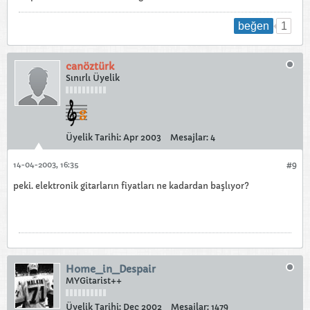
1
beğen
canöztürk
Sınırlı Üyelik
Üyelik Tarihi:
Apr 2003
Mesajlar:
4
14-04-2003, 16:35
#9
peki. elektronik gitarların fiyatları ne kadardan başlıyor?
Home_in_Despair
MYGitarist++
Üyelik Tarihi:
Dec 2002
Mesajlar:
1479