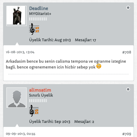
Deadline
MYGitarist+
Üyelik Tarihi:
Aug 2013
Mesajlar:
17
16-08-2013, 13:04
#708
Arkadasim bence bu senin calisma tempona ve ogranme istegine
bagli. bence ogrenememen icin hicbir sebep yok
alimsatim
Sınırlı Üyelik
Üyelik Tarihi:
Sep 2013
Mesajlar:
2
09-09-2013, 02:55
#709