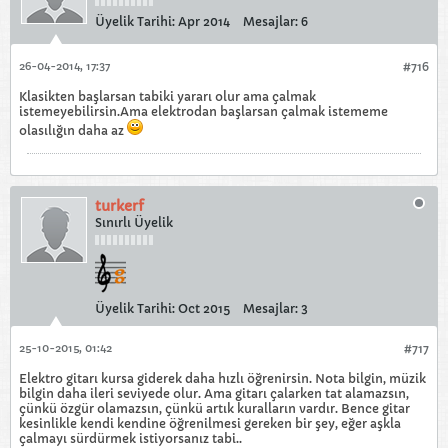
Üyelik Tarihi:
Apr 2014
Mesajlar:
6
26-04-2014, 17:37
#716
Klasikten başlarsan tabiki yararı olur ama çalmak
istemeyebilirsin.Ama elektrodan başlarsan çalmak istememe
olasılığın daha az
turkerf
Sınırlı Üyelik
Üyelik Tarihi:
Oct 2015
Mesajlar:
3
25-10-2015, 01:42
#717
Elektro gitarı kursa giderek daha hızlı öğrenirsin. Nota bilgin, müzik
bilgin daha ileri seviyede olur. Ama gitarı çalarken tat alamazsın,
çünkü özgür olamazsın, çünkü artık kuralların vardır. Bence gitar
kesinlikle kendi kendine öğrenilmesi gereken bir şey, eğer aşkla
çalmayı sürdürmek istiyorsanız tabi..