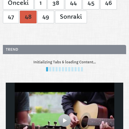
Önceki
1
38
44
45
46
47
48
49
Sonraki
TREND
Initializing Tabs & loading Content...