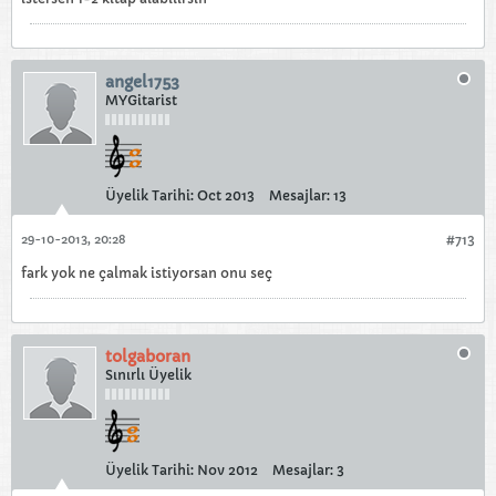
angel1753
MYGitarist
Üyelik Tarihi:
Oct 2013
Mesajlar:
13
29-10-2013, 20:28
#713
fark yok ne çalmak istiyorsan onu seç
tolgaboran
Sınırlı Üyelik
Üyelik Tarihi:
Nov 2012
Mesajlar:
3