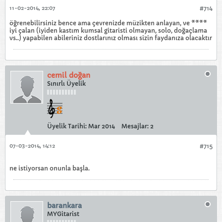
11-02-2014, 22:07
#714
öğrenebilirsiniz bence ama çevrenizde müzikten anlayan, ve ****
iyi çalan (iyiden kastım kumsal gitaristi olmayan, solo, doğaçlama
vs..) yapabilen abileriniz dostlarınız olması sizin faydanıza olacaktır
cemil doğan
Sınırlı Üyelik
Üyelik Tarihi:
Mar 2014
Mesajlar:
2
07-03-2014, 14:12
#715
ne istiyorsan onunla başla.
barankara
MYGitarist