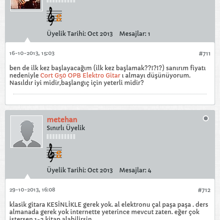
Üyelik Tarihi:
Oct 2013
Mesajlar:
1
16-10-2013, 15:03
#711
ben de ilk kez başlayacağım (ilk kez başlamak??!?!?) sanırım fiyatı
nedeniyle
Cort G50 OPB Elektro Gitar
ı almayı düşünüyorum.
Nasıldır iyi midir,başlangıç için yeterli midir?
metehan
Sınırlı Üyelik
Üyelik Tarihi:
Oct 2013
Mesajlar:
4
29-10-2013, 16:08
#712
klasik gitara KESİNLİKLE gerek yok. al elektronu çal paşa paşa . ders
almanada gerek yok internette yeterince mevcut zaten. eğer çok
istersen 1-2 kitap alabilirsin