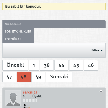
Bu sabit bir konudur.
MESAJLAR
SON ETKINLIKLER
FOTOĞRAF
Filtre
Önceki
1
38
44
45
46
47
48
49
Sonraki
sarcn123
Sınırlı Üyelik