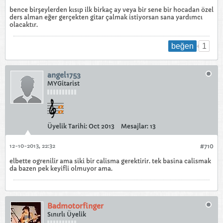
bence birşeylerden kısıp ilk birkaç ay veya bir sene bir hocadan özel
ders alman eğer gerçekten gitar çalmak istiyorsan sana yardımcı
olacaktır.
1
beğen
angel1753
MYGitarist
Üyelik Tarihi:
Oct 2013
Mesajlar:
13
12-10-2013, 22:32
#710
elbette ogrenilir ama siki bir calisma gerektirir. tek basina calismak
da bazen pek keyifli olmuyor ama.
Badmotorfinger
Sınırlı Üyelik