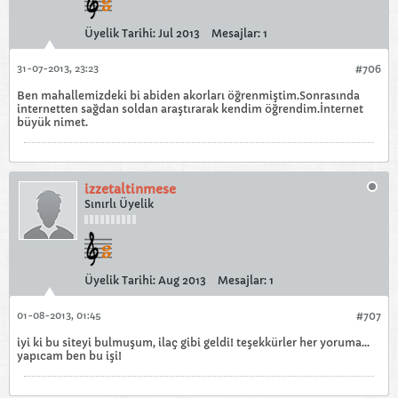
Üyelik Tarihi:
Jul 2013
Mesajlar:
1
31-07-2013, 23:23
#706
Ben mahallemizdeki bi abiden akorları öğrenmiştim.Sonrasında
internetten sağdan soldan araştırarak kendim öğrendim.İnternet
büyük nimet.
izzetaltinmese
Sınırlı Üyelik
Üyelik Tarihi:
Aug 2013
Mesajlar:
1
01-08-2013, 01:45
#707
iyi ki bu siteyi bulmuşum, ilaç gibi geldi! teşekkürler her yoruma...
yapıcam ben bu işi!