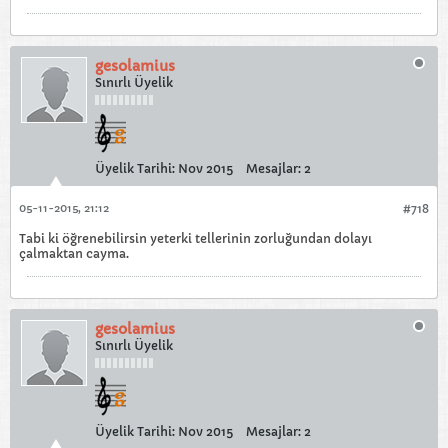
gesolamius
Sınırlı Üyelik
Üyelik Tarihi:
Nov 2015
Mesajlar:
2
05-11-2015, 21:12
#718
Tabi ki öğrenebilirsin yeterki tellerinin zorluğundan dolayı
çalmaktan cayma.
gesolamius
Sınırlı Üyelik
Üyelik Tarihi:
Nov 2015
Mesajlar:
2