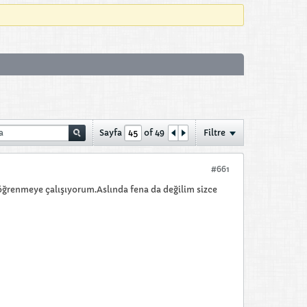
Sayfa
of
49
Filtre
#661
a öğrenmeye çalışıyorum.Aslında fena da değilim sizce