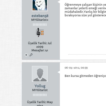
Öğrenmeye çalışan kişinin 
zamanlar yeterli emeği verme
müdahaledir.Yanlış bir bilgi
bırakıyorsa size yol gösterec
esteban58
MYGitarist+
Üyelik Tarihi:
Jul
2009
Mesajlar:
41
06-05-2012, 00:39
Ben kursa gitmeden öğreniyo
Yollug
MYGitarist
Üyelik Tarihi:
May
2012