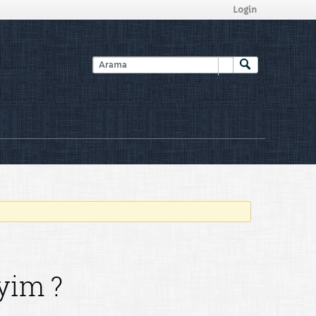
Login
yim ?