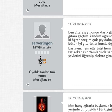
2012
Mesajlar:
1
12-03-2012, 01:18
ben gitara 5 yıl önce klasik 
gitara geçtim. kendim ögrendi
ki öğrenecegim çok şey daha v
serverlogon
bütün iyi gitaristler kursla 
MYGitarist+
baslayın. hem ellerinizi hem
tat. arkadas ortamlarında sam
şeylerini öğrenip elektro git
Üyelik Tarihi:
Jun
2009
Mesajlar:
19
21-03-2012, 14:35
Kim hangi gitarla başlamak is
yerinde bir bilgidir) Bir ki