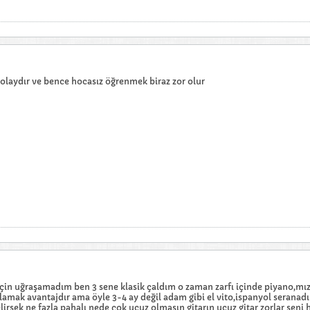
 kolaydır ve bence hocasız öğrenmek biraz zor olur
için uğraşamadım ben 3 sene klasik çaldım o zaman zarfı içinde piyano,m
lamak avantajdır ama öyle 3-4 ay değil adam gibi el vito,ispanyol seranadı 
gelirsek ne fazla pahalı nede çok ucuz olmasın gitarın ucuz gitar zorlar se