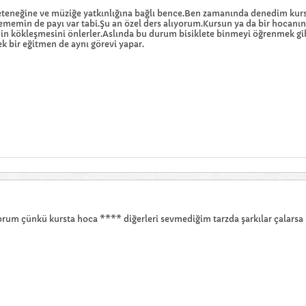
yeteneğine ve müziğe yatkınlığına bağlı bence.Ben zamanında denedim k
memin de payı var tabi.Şu an özel ders alıyorum.Kursun ya da bir hocanın
nin kökleşmesini önlerler.Aslında bu durum bisiklete binmeyi öğrenmek gib
ek bir eğitmen de aynı görevi yapar.
rum çünkü kursta hoca **** diğerleri sevmediğim tarzda şarkılar çalar