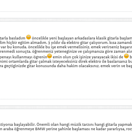
gitarla basladım
öncelikle yeni başlayan arkadaslara klasik gitarla başlama
m hiçbir egitim almadım. 3 yıldır da elektro gitar çalıyorum. kısa zamanda
ar bu konuda. öncelikle bu işe emek vermelisiniz. emek verirseniz başarırsını
ögrenmedi sonuçta. öğrenmeniz yeteneginize ve çalışmanıza göre zaman alır.
 penayı kullanmayı ögrenin
emin olun çok işinize yarayacak ikisi de
b
imi ortamlarda gitar çalmak isteyeceksiniz direk elektro ile baslarsanız bu 
ara geçtiginizde gitar konusunda daha hakim olacaksınız. emek verin ve başa
tiyorsa başlayabilir. Önemli olan hangi müzik tarzını hangi gitarla yapmak i
şinin araba öğrenmeye BMW yerine şahinle başlaması ne kadar yararlıysa, ro