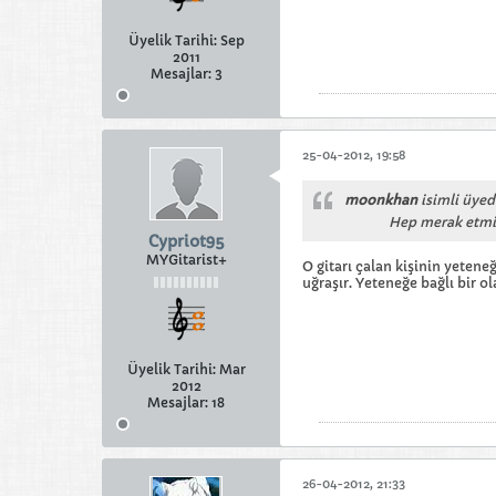
Üyelik Tarihi:
Sep
2011
Mesajlar:
3
25-04-2012, 19:58
moonkhan
isimli üyed
Hep merak etmiş
Cypriot95
MYGitarist+
O gitarı çalan kişinin yetene
uğraşır. Yeteneğe bağlı bir o
Üyelik Tarihi:
Mar
2012
Mesajlar:
18
26-04-2012, 21:33