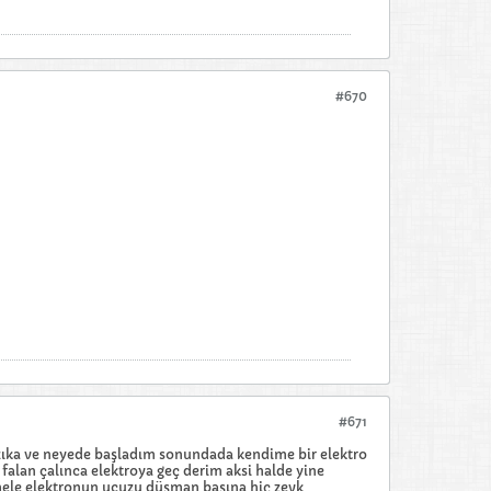
#670
#671
ızıka ve neyede başladım sonundada kendime bir elektro
falan çalınca elektroya geç derim aksi halde yine
ni hele elektronun ucuzu düşman başına hiç zevk