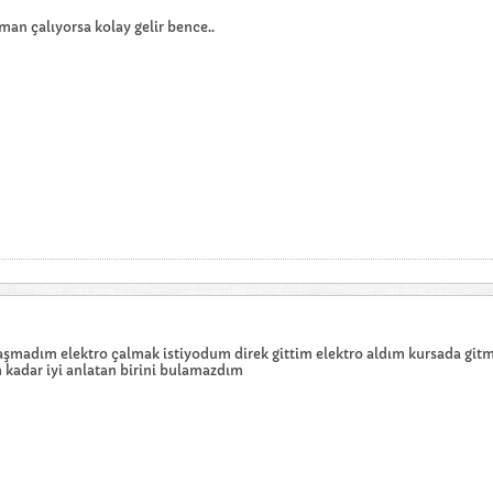
üman çalıyorsa kolay gelir bence..
ğraşmadım elektro çalmak istiyodum direk gittim elektro aldım kursada gitme
 kadar iyi anlatan birini bulamazdım