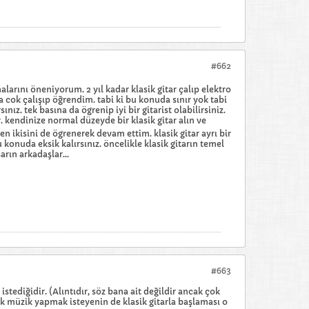
#662
larını öneniyorum. 2 yıl kadar klasik gitar çalıp elektro
 cok çalışıp öğrendim. tabi ki bu konuda sınır yok tabi
z. tek basına da ögrenip iyi bir gitarist olabilirsiniz.
 kendinize normal düzeyde bir klasik gitar alın ve
en ikisini de ögrenerek devam ettim. klasik gitar ayrı bir
konuda eksik kalırsınız. öncelikle klasik gitarın temel
rın arkadaşlar...
#663
stediğidir. (Alıntıdır, söz bana ait değildir ancak çok
ck müzik yapmak isteyenin de klasik gitarla başlaması o