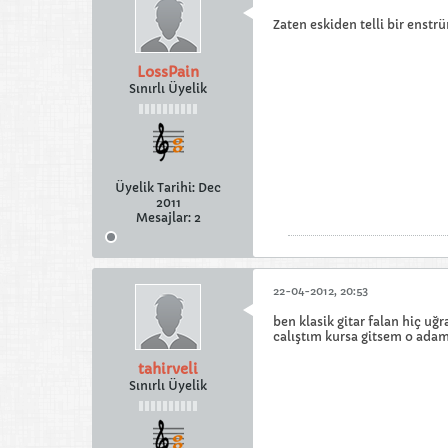
Zaten eskiden telli bir enstr
LossPain
Sınırlı Üyelik
Üyelik Tarihi:
Dec
2011
Mesajlar:
2
22-04-2012, 20:53
ben klasik gitar falan hiç u
calıştım kursa gitsem o adam
tahirveli
Sınırlı Üyelik