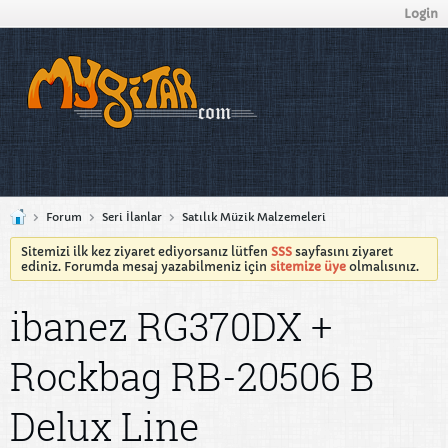
Login
Forum
Seri İlanlar
Satılık Müzik Malzemeleri
Sitemizi ilk kez ziyaret ediyorsanız lütfen
SSS
sayfasını ziyaret
ediniz. Forumda mesaj yazabilmeniz için
sitemize üye
olmalısınız.
ibanez RG370DX +
Rockbag RB-20506 B
Delux Line