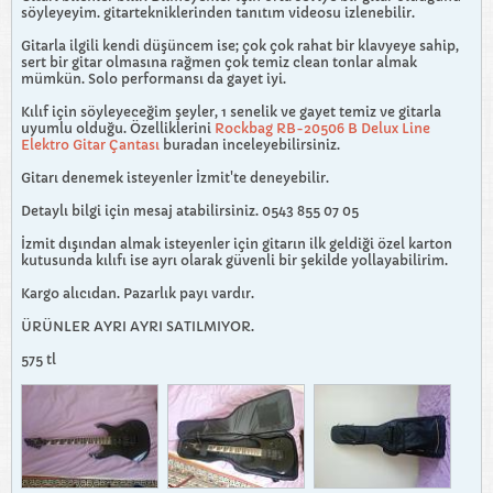
söyleyeyim. gitartekniklerinden tanıtım videosu izlenebilir.
Gitarla ilgili kendi düşüncem ise; çok çok rahat bir klavyeye sahip,
sert bir gitar olmasına rağmen çok temiz clean tonlar almak
mümkün. Solo performansı da gayet iyi.
Kılıf için söyleyeceğim şeyler, 1 senelik ve gayet temiz ve gitarla
uyumlu olduğu. Özelliklerini
Rockbag RB-20506 B Delux Line
Elektro Gitar Çantası
buradan inceleyebilirsiniz.
Gitarı denemek isteyenler İzmit'te deneyebilir.
Detaylı bilgi için mesaj atabilirsiniz. 0543 855 07 05
İzmit dışından almak isteyenler için gitarın ilk geldiği özel karton
kutusunda kılıfı ise ayrı olarak güvenli bir şekilde yollayabilirim.
Kargo alıcıdan. Pazarlık payı vardır.
ÜRÜNLER AYRI AYRI SATILMIYOR.
575 tl