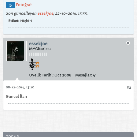
5
Fotoğraf
Son güncelleyen
essekjoe
;
22-10-2014, 15:55
.
Etiket:
Hiçbiri
essekjoe
MYGitarist+
Üyelik Tarihi:
Oct 2008
Mesajlar:
41
08-12-2014, 13:20
#2
Güncel İlan
TREND