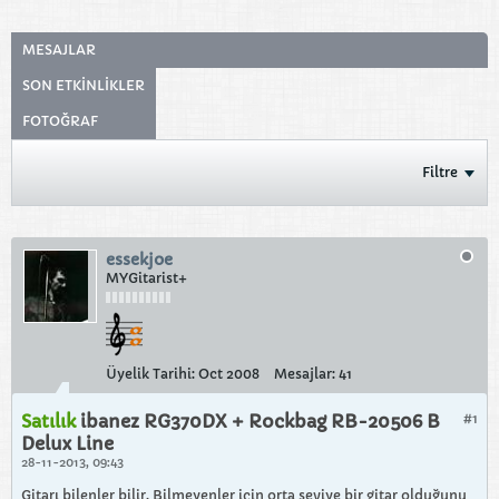
MESAJLAR
SON ETKINLIKLER
FOTOĞRAF
Filtre
essekjoe
MYGitarist+
Üyelik Tarihi:
Oct 2008
Mesajlar:
41
Satılık
ibanez RG370DX + Rockbag RB-20506 B
#1
Delux Line
28-11-2013, 09:43
Gitarı bilenler bilir. Bilmeyenler için orta seviye bir gitar olduğunu