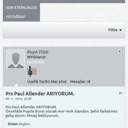
SON ETKINLIKLER
FOTOĞRAF
Filtre
Poyri Filth
MYGitarist
Üyelik Tarihi:
Mar 2010
Mesajlar:
18
Prs Paul Allender ARIYORUM.
#1
26-11-2014, 23:38
Prs Paul Allender ARIYORUM,
Öncelikle Puprle Burst olacak mor renk olandan. Şehir farketmez
gelip alırım. Mesaj bekliyorum.
Etiket:
Hiçbiri