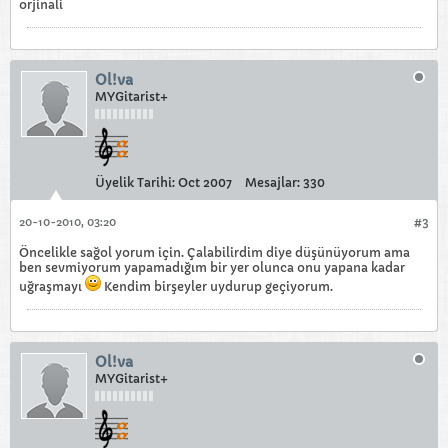
orjinali
Ol!va
MYGitarist+
Üyelik Tarihi:
Oct 2007
Mesajlar:
330
20-10-2010, 03:20
#3
Öncelikle sağol yorum için. Çalabilirdim diye düşünüyorum ama
ben sevmiyorum yapamadığım bir yer olunca onu yapana kadar
uğraşmayı
Kendim birşeyler uydurup geçiyorum.
Ol!va
MYGitarist+