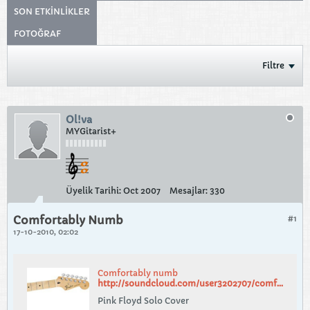
SON ETKINLIKLER
FOTOĞRAF
Filtre
Ol!va
MYGitarist+
Üyelik Tarihi:
Oct 2007
Mesajlar:
330
Comfortably Numb
#1
17-10-2010, 02:02
Comfortably numb
http://soundcloud.com/user3202707/comfortably-numb
Pink Floyd Solo Cover