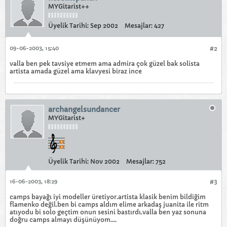
MYGitarist++
Üyelik Tarihi:
Sep 2002
Mesajlar:
427
09-06-2003, 15:40
#2
valla ben pek tavsiye etmem ama admira çok güzel bak solista
artista amada güzel ama klavyesi biraz ince
archangelsundancer
MYGitarist+
Üyelik Tarihi:
Nov 2002
Mesajlar:
752
16-06-2003, 18:29
#3
camps bayağı iyi modeller üretiyor.artista klasik benim bildiğim
flamenko değil.ben bi camps aldım elime arkadaş juanita ile ritm
atıyodu bi solo geçtim onun sesini bastırdı.valla ben yaz sonuna
doğru camps almayı düşünüyom....